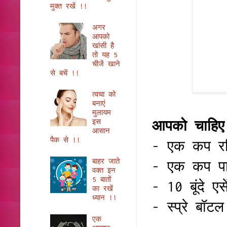
मुक्त रखें !!
अगर
आपको
खांसी है
तो यह 5
चीजें खाने
से बचें !!
त्वचा को
बनाएं
मुलायम
इस
आपको चाहि
आसान
पैक से !!
- एक कप रब
बाहर जाते
- एक कप पा
वक्त इन
5 बातों
- 10 बूंदे 
का रखें
ध्यान !!
- स्प्रे बॉटल
एक